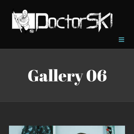
Salta
al
contenuto
Gallery 06
Ingrandisci