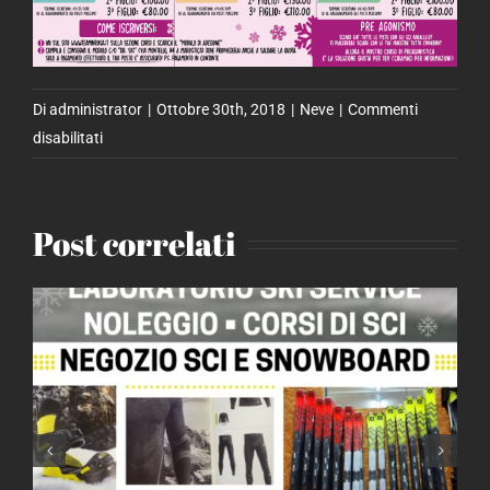
Di
administrator
|
Ottobre 30th, 2018
|
Neve
|
Commenti
su
disabilitati
Corsi
di
Sci
Post correlati
2018
/
2019
–
DR
Ski
Corsi di Sci 2024 / 2025 – DR
Ski